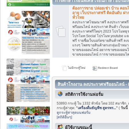
การศึกษา เรียนพิเศษ เรียนภาษา อบรม/
ต้องการขาย ปล่อยเช่า บ้าน คอนโด
อายุ เว็บประกาศฟรี ติดอันดับ ฝ
ทั่วไทย
ลงประกาศโฆษณาฟรี ลงประกาศฟรี 
ฟรีออนไลน์ ลงประกาศ สินค้า เว็บบอ
ลงประกาศฟรีใหม่ๆ 2023 โปรโมทธุรก
โปรโมท Social โปรโมท youtube แจกฟ
ฟรี รายชื่อเว็บบอร์ดขายสินค้าฟรี ลง
แรงๆ โพสขายสินค้าตรงกลุ่มเป้าหม
ขายของออนไลน์ อยากขายของออนไลน์ 
ขายของออนไลน์ การขายของออนไลน์
ไม่มีกระทู้ใหม่
Redirect Board
สินค้าโรงงาน ลงประกาศฟรีออนไลน์ - 
สถิติการใช้งานฟอรั่ม
53893 กระทู้ ใน 1332 หัวข้อ โดย 102 สมาชิก. 
กระทู้ล่าสุด:
"
เครื่องดื่มธัญพืช สูตรพร...
"
(
วันนี้
ดูกระทู้ล่าสุดบนฟอรั่ม
[สถิติอื่นๆ]
ผู้ใช้งานขณะนี้