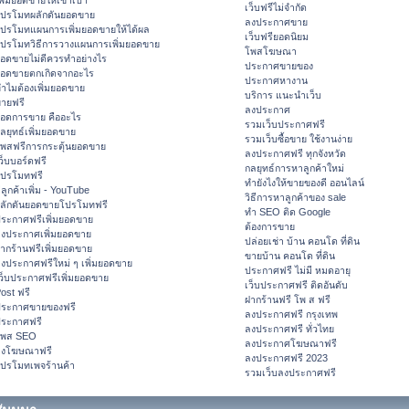
พิ่มยอดขายให้เข้าเป้า
เว็บฟรีไม่จำกัด
ปรโมทผลักดันยอดขาย
ลงประกาศขาย
ปรโมทแผนการเพิ่มยอดขายให้ได้ผล
เว็บฟรียอดนิยม
ปรโมทวิธีการวางแผนการเพิ่มยอดขาย
โพสโฆษณา
อดขายไม่ดีควรทำอย่างไร
ประกาศขายของ
อดขายตกเกิดจากอะไร
ประกาศหางาน
ำไมต้องเพิ่มยอดขาย
บริการ แนะนำเว็บ
ายฟรี
ลงประกาศ
อดการขาย คืออะไร
รวมเว็บประกาศฟรี
ลยุทธ์เพิ่มยอดขาย
รวมเว็บซื้อขาย ใช้งานง่าย
พสฟรีการกระตุ้นยอดขาย
ลงประกาศฟรี ทุกจังหวัด
ว็บบอร์ดฟรี
กลยุทธ์การหาลูกค้าใหม่
ปรโมทฟรี
ทํายังไงให้ขายของดี ออนไลน์
ีลูกค้าเพิ่ม - YouTube
วิธีการหาลูกค้าของ sale
ลักดันยอดขายโปรโมทฟรี
ทำ SEO ติด Google
ระกาศฟรีเพิ่มยอดขาย
ต้องการขาย
งประกาศเพิ่มยอดขาย
ปล่อยเช่า บ้าน คอนโด ที่ดิน
ากร้านฟรีเพิ่มยอดขาย
ขายบ้าน คอนโด ที่ดิน
งประกาศฟรีใหม่ ๆ เพิ่มยอดขาย
ประกาศฟรี ไม่มี หมดอายุ
ว็บประกาศฟรีเพิ่มยอดขาย
เว็บประกาศฟรี ติดอันดับ
ost ฟรี
ฝากร้านฟรี โพ ส ฟรี
ระกาศขายของฟรี
ลงประกาศฟรี กรุงเทพ
ระกาศฟรี
ลงประกาศฟรี ทั่วไทย
โพส SEO
ลงประกาศโฆษณาฟรี
ลงโฆษณาฟรี
ลงประกาศฟรี 2023
ปรโมทเพจร้านค้า
รวมเว็บลงประกาศฟรี