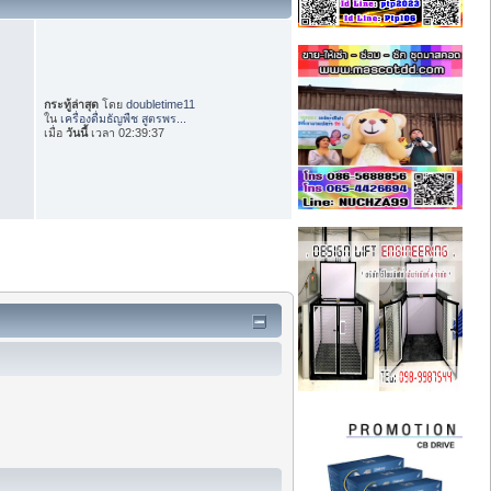
กระทู้ล่าสุด
โดย
doubletime11
ใน
เครื่องดื่มธัญพืช สูตรพร...
เมื่อ
วันนี้
เวลา 02:39:37