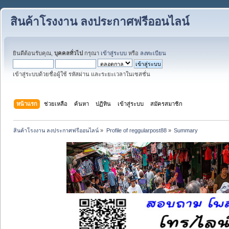
สินค้าโรงงาน ลงประกาศฟรีออนไลน์
ยินดีต้อนรับคุณ,
บุคคลทั่วไป
กรุณา
เข้าสู่ระบบ
หรือ
ลงทะเบียน
เข้าสู่ระบบด้วยชื่อผู้ใช้ รหัสผ่าน และระยะเวลาในเซสชั่น
หน้าแรก
ช่วยเหลือ
ค้นหา
ปฏิทิน
เข้าสู่ระบบ
สมัครสมาชิก
สินค้าโรงงาน ลงประกาศฟรีออนไลน์
»
Profile of reggularpost88
»
Summary