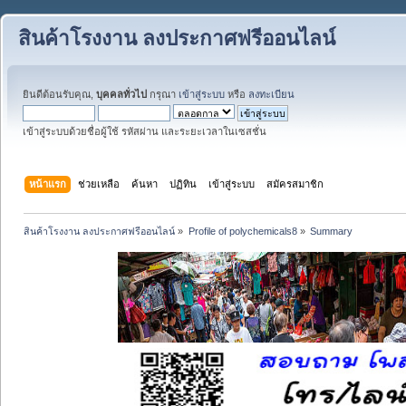
สินค้าโรงงาน ลงประกาศฟรีออนไลน์
ยินดีต้อนรับคุณ,
บุคคลทั่วไป
กรุณา
เข้าสู่ระบบ
หรือ
ลงทะเบียน
เข้าสู่ระบบด้วยชื่อผู้ใช้ รหัสผ่าน และระยะเวลาในเซสชั่น
หน้าแรก
ช่วยเหลือ
ค้นหา
ปฏิทิน
เข้าสู่ระบบ
สมัครสมาชิก
สินค้าโรงงาน ลงประกาศฟรีออนไลน์
»
Profile of polychemicals8
»
Summary