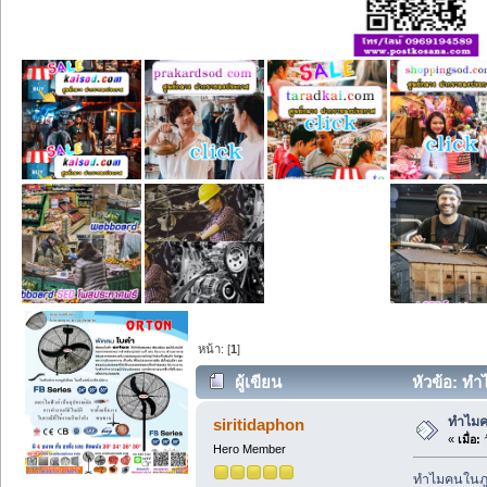
หน้า: [
1
]
ผู้เขียน
หัวข้อ: ทำ
ทำไมค
siritidaphon
«
เมื่อ:
ว
Hero Member
ทำไมคนในภูเ