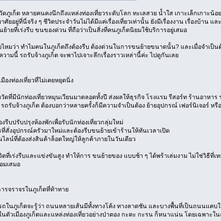
หวัดภูเก็ต หลายคนคงนึกถึงแหล่งท่องเที่ยวระดับโลก ทะเลสวย น้ำใส เกาะเล็กเกาะน้อยที่
ศัยอยู่ที่นี่จริง ๆ ชีวิตประจำวันไม่ได้มีแค่เรื่องเที่ยวเท่านั้น ยังมีเรื่องงาน เรื่องบ้า
ายที่เร่งรีบ ขนของด่วน ที่ถือว่าเป็นสิ่งที่คนภูเก็ตนิยมใช้บริการอยู่เสมอ
ยไหมว่า ทำไมคนในภูเก็ตถึงต้องรีบ ต้องด่วนในการขนย้ายขนาดนั้น? และเมื่อจำเป็นต้อ
วามนี้ รถรับจ้างภูเก็ต จะพาไปเจาะลึกเรื่องราวเหล่านี้ค่ะ ไปดูกันเลย
เมืองท่องเที่ยวที่ไม่เคยหยุดนิ่ง
งหวัดที่มีนักท่องเที่ยวหมุนเวียนมาตลอดทั้งปี ส่งผลให้ธุรกิจ โรงแรม รีสอร์ท ร้านอาหา
 รถรับจ้างภูเก็ต ต้องบอกว่าหลายครั้งก็มีความจำเป็นต้อง ย้ายอุปกรณ์ เฟอร์นิเจอร์ หรือ
งรีบปรับปรุงห้องพักเพื่อรับนักท่องเที่ยวกลุ่มใหม่
่สั่งอุปกรณ์ครัวมาใหม่และต้องรีบขนย้ายเข้าร้านให้ทันเวลาเปิด
ลน์ที่ต้องส่งสินค้าล็อตใหญ่ให้ลูกค้าภายในวันเดียว
วิตที่เร่งรีบและแข่งขันสูง ทำให้การ ขนย้ายของ แบบช้า ๆ ได้พร้าเล่มงาม ไม่ใช่วิธีที่เห
้อมเสมอ
รจราจรในภูเก็ตที่ท้าทาย
บรถในภูเก็ตจะรู้ว่า ถนนหลายเส้นมีทั้งทางโค้ง ทางลาดชัน และบางพื้นที่เป็นถนนแค
ในตัวเมืองภูเก็ตและแหล่งท่องเที่ยวอย่างป่าตอง กะตะ กะรน ก็หนาแน่น โดยเฉพาะในฤ