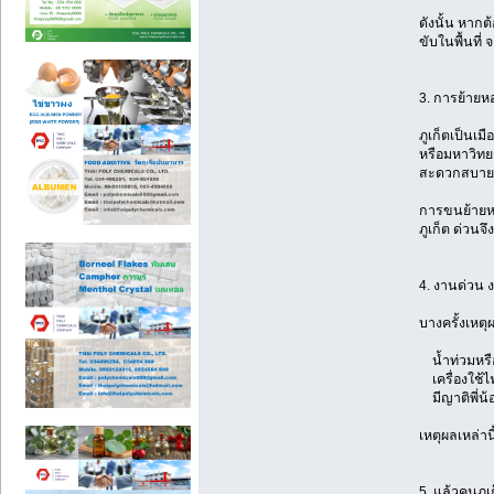
ดังนั้น หากต
ขับในพื้นที่
3. การย้ายห
ภูเก็ตเป็นเ
หรือมหาวิทยา
สะดวกสบายก
การขนย้ายหอ
ภูเก็ต ด่วน
4. งานด่วน ง
บางครั้งเหตุ
น้ำท่วมหรือ
เครื่องใช้ไ
มีญาติพี่น้อ
เหตุผลเหล่าน
5. แล้วคนภู