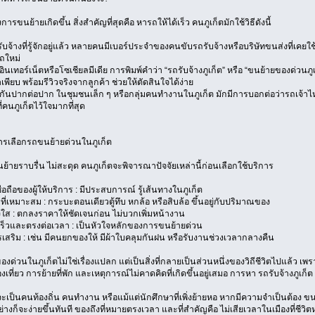
การขนย้ายเกิดขึ้น สิ่งสำคัญที่สุดคือ หารถให้ได้เร็ว คนภูเก็ตมักใช้วิธีดังนี้
างที่รู้จักอยู่แล้ว หลายคนมีเบอร์ประจำของคนขับรถรับจ้างหรือบริษัทขนส่งที่เคยใช้บ
ถใหม่
เทอร์เน็ตหรือโซเชียลมีเดีย การพิมพ์คำว่า “รถรับจ้างภูเก็ต” หรือ “ขนย้ายของด่วนภูเ
เพียบ พร้อมรีวิวจริงจากลูกค้า ช่วยให้ตัดสินใจได้ง่าย
ปากต่อปาก ในชุมชนเล็ก ๆ หรือกลุ่มคนทำงานในภูเก็ต มักมีการบอกต่อว่ารถเจ้าไหนบร
ที่คนภูเก็ตไว้ใจมากที่สุด
การเลือกรถขนย้ายด่วนในภูเก็ต
นย้ายราบรื่น ไม่สะดุด คนภูเก็ตจะพิจารณาปัจจัยเหล่านี้ก่อนเลือกใช้บริการ
ถือของผู้ให้บริการ : มีประสบการณ์ รู้เส้นทางในภูเก็ต
เหมาะสม : กระบะตอนเดียวตู้ทึบ หกล้อ หรือสิบล้อ ขึ้นอยู่กับปริมาณของ
 : ตกลงราคาให้ชัดเจนก่อน ไม่บวกเพิ่มหน้างาน
วและตรงต่อเวลา : เป็นหัวใจหลักของการขนย้ายด่วน
ริม : เช่น มีคนยกของให้ มีผ้าใบคลุมกันฝน หรือรับงานช่วงเวลากลางคืน
ด่วนในภูเก็ตไม่ใช่เรื่องแปลก แต่เป็นสิ่งที่กลายเป็นส่วนหนึ่งของวิถีชีวิตไปแล้ว เพรา
งเที่ยว การย้ายที่พัก และเหตุการณ์ไม่คาดคิดที่เกิดขึ้นอยู่เสมอ การหา รถรับจ้างภูเก็ต ท
่าจะเป็นคนท้องถิ่น คนทำงาน หรือแม้แต่นักศึกษาที่เพิ่งย้ายหอ หากมีความจำเป็นต้อง ขนขอ
อย่างก็จะง่ายขึ้นทันที ของถึงที่หมายตรงเวลา และที่สำคัญคือ ไม่เสียเวลาในเมืองที่ชีว