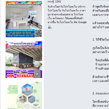
กระทู้: 1241
ถ้าพูดถึงจัง
รับจ้างโพส รับโปรโมทเว็บ บริการ
โปรโมทเว็บ รับโปรโมทเว็บ ราคา
สำหรับคนที่อา
ถูก ช่วยกระตุ้นยอดขาย โปรโมท
เฉพาะการขนย้
เว็บ ลงโฆษณา ให้ยอดคลิ๊กสินค้า
มากขึ้น รับโปรโมทเว็บ ติด Google
แล้วเคยสงสั
อย่างไร? บทค
1. วิถีชีวิตใน
ภูเก็ตเป็นจั
อย่างรวดเร็ว
รีสอร์ทที่ต้อ
ร้านอาหารที
ร้านค้าออนไ
ด้วยจังหวะชี
เวลา และพร
2. ถนนและกา
ใครที่เคยขั
ที่การจราจร