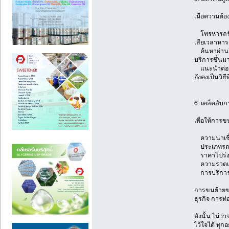
เมื่อความต้อง
โทรหารถรับจ้
เสียเวลาหาร
ค้นหาผ่านอิน
บริการขึ้นมา
แนะนำต่อกัน
ยังคงเป็นวิธี
6. เคล็ดลับ
เพื่อให้การข
ความน่าเชื่อ
ประเภทรถที่
ราคาโปร่งใส
ความรวดเร็
การบริการเส
การขนย้ายของ
ธุรกิจ การท่อ
ดังนั้น ไม่ว
ไว้ใจได้ ทุก