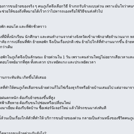
้องการขนย้ายของจริง ๆ คนภูเก็ตจึงเลือกวิธี จ้างรถรับจ้างแบบด่วน เพราะมั่นใจว่าคน
 จะช่วยให้ของถึงที่หมายได้เร็วกว่าไปหารถเองหรือใช้วิธีขนส่งทั่วไป
อพัก คอนโด และที่พักชั่วคราว
มืองที่มีทั้งนักเรียน นักศึกษา และคนทำงานจากต่างจังหวัดเข้ามาพักอาศัยจำนวนมาก 
ลัย การเปลี่ยนที่พัก ย้ายหอพัก จึงเป็นเรื่องปกติ เช่น ย้ายไปใกล้ที่ทำงานมากขึ้น ย
ว่าเดิม
พักในภูเก็ตจึงเป็นลักษณะ ย้ายด่วนใน 1 วัน เพราะคนส่วนใหญ่ไม่อยากเสียเวลาแล
จึงตอบโจทย์มากที่สุด ทั้งสะดวก ประหยัดแรง และประหยัดเวลา
านกระทันหัน เกิดขึ้นได้เสมอ
ผลที่ทำให้คนภูเก็ตเลือกขนย้ายด่วนก็ไม่ใช่เรื่องธุรกิจหรือย้ายบ้านเสมอไป แต่อาจมาจ
ฝนตกหนัก ต้องรีบย้ายของขึ้นที่สูง
ฟฟ้าเสียหาย ต้องรีบขนไปซ่อมหรือเปลี่ยนใหม่
งมาเยี่ยม ต้องรีบจัดบ้าน ซื้อเฟอร์นิเจอร์ใหม่ แล้วให้รถขนมาส่งทันที
ี้ล้วนเป็นเรื่องใกล้ตัวที่ทำให้ บริการขนย้ายของด่วน กลายเป็นส่วนหนึ่งของชีวิตคนภู
เก็ตหารถขนย้ายด่วนกันยังไง?