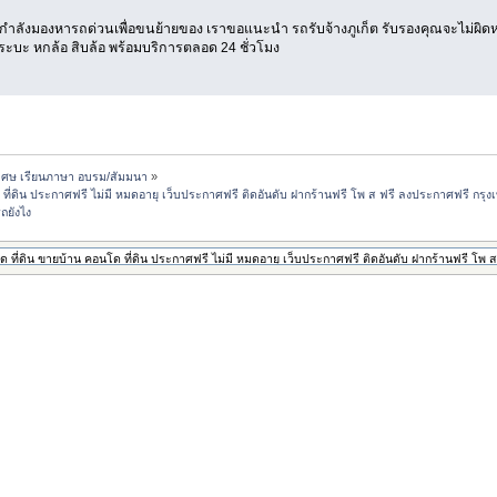
่กำลังมองหารถด่วนเพื่อขนย้ายของ เราขอแนะนำ รถรับจ้างภูเก็ต รับรองคุณจะไม่ผิดห
กระบะ หกล้อ สิบล้อ พร้อมบริการตลอด 24 ชั่วโมง
ิเศษ เรียนภาษา อบรม/สัมมนา
»
ที่ดิน ประกาศฟรี ไม่มี หมดอายุ เว็บประกาศฟรี ติดอันดับ ฝากร้านฟรี โพ ส ฟรี ลงประกาศฟรี กรุง
ถยังไง