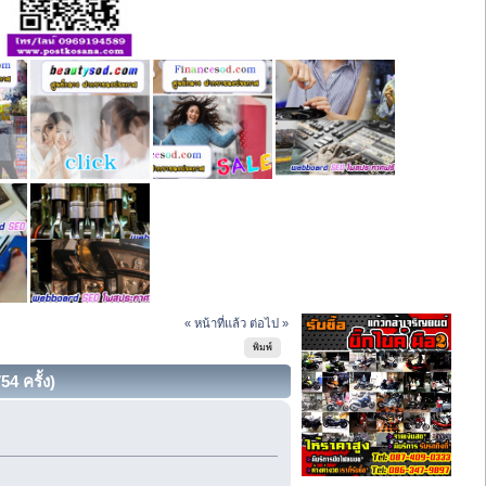
« หน้าที่แล้ว
ต่อไป »
พิมพ์
4 ครั้ง)