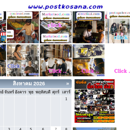
สิงหาคม 2026
»
ย์
จันทร์
อังคาร
พุธ
พฤหัสบดี
ศุกร์
เสาร์
1
3
4
5
6
7
8